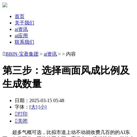
首页
关于我们
ai资讯
ai应用
联系我们

BBIN·宝盈集团
>
ai资讯
> > 内容
第三步：选择画面风成比例及
生成数量
日期：2025-03-15 05:48
字体：
[大]
[小]

打印

关闭
超多气概可选，比拟市道上动不动就收费几百的的AI东