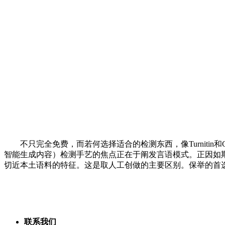
不只完全免费，而若何选择适合的检测东西，像Turnitin和Co
智能生成内容）检测手艺的焦点正在于阐发言语模式。正因如
切近本土语料的特征。这是取人工创做的主要区别。保举的首选是ta
联系我们