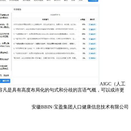
AIGC（人工
容凡是具有高度布局化的句式和分歧的言语气概，可以或许更
安徽BBIN·宝盈集团人口健康信息技术有限公司