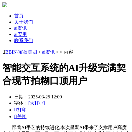
首页
关于我们
ai资讯
ai应用
联系我们

BBIN·宝盈集团
>
ai资讯
> > 内容
智能交互系统的AI升级完满契
合现节拍糊口顶用户
日期：2025-03-25 12:09
字体：
[大]
[小]

打印

关闭
跟着AI手艺的持续进化,本次星聚AI带来了支撑用户高度