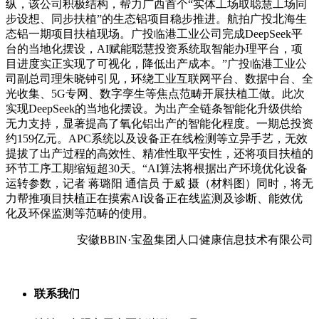
纵，该公司积极结构，帮力广西首个“实体工场取聪慧工场同
步设想、同步扶植”的生态铝项目稳步推进。航拍广投北海生
态铝一期项目扶植现场。广投临港工业公司完成DeepSeek平
台的当地化摆设，AI赋能聪慧投资系统取智能办理平台，项
目进度实正实现了可视化，降低出产成本。”广投临港工业公
司副总司理朱晓钟引见，环绕工业互联网平台、数据中台、全
光收集、5G专网、数字孪生等焦点范畴开展扶植工做。此次
实现DeepSeek的当地化摆设。为出产全链条智能化升级供给
无力支持，显著提高了氧化铝出产的智能化程度。一期总投资
约159亿元。APC系统以及设备正在线检测等立异手艺，无效
提拔了出产过程的高效性、精准性取平安性，还将项目扶植的
环节工序工期缩短超30天。“AI算法将根据出产环境优化设备
运转参数，记者 蒋璐阳 通信员 于威 摄（材料图）同时，将无
力帮推项目扶植正在摸索AI设备正在线监测及诊断、能效优
化及环保监测等范畴的使用。
安徽BBIN·宝盈集团人口健康信息技术有限公司
联系我们