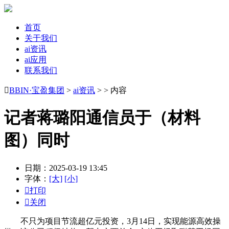
首页
关于我们
ai资讯
ai应用
联系我们

BBIN·宝盈集团
>
ai资讯
> > 内容
记者蒋璐阳通信员于（材料
图）同时
日期：2025-03-19 13:45
字体：
[大]
[小]

打印

关闭
不只为项目节流超亿元投资，3月14日，实现能源高效操